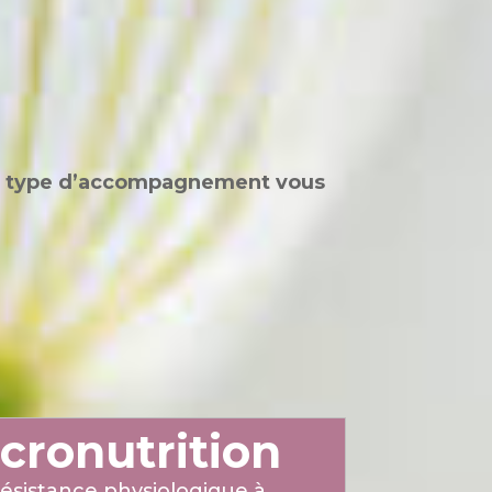
l type d’accompagnement vous
icronutrition
sistance physiologique à