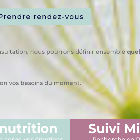
Prendre rendez-vous
onsultation, nous pourrons définir ensemble
que
elon vos besoins du moment.
nutrition
Suivi M
e corps, vos émotions,
Recherche de Ré