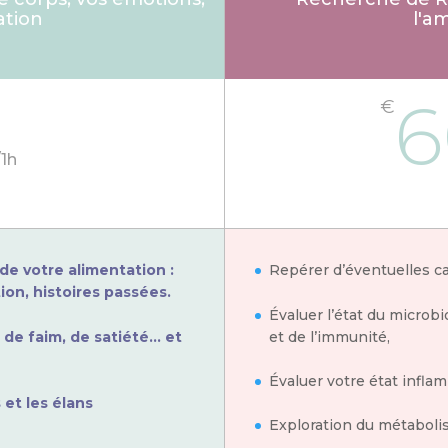
ation
l'a
6
€
/
1h
de votre alimentation :
Repérer d’éventuelles ca
on, histoires passées.
Évaluer l’état du microbi
 de faim, de satiété… et
et de l’immunité,
Évaluer votre état infla
 et les élans
Exploration du métaboli