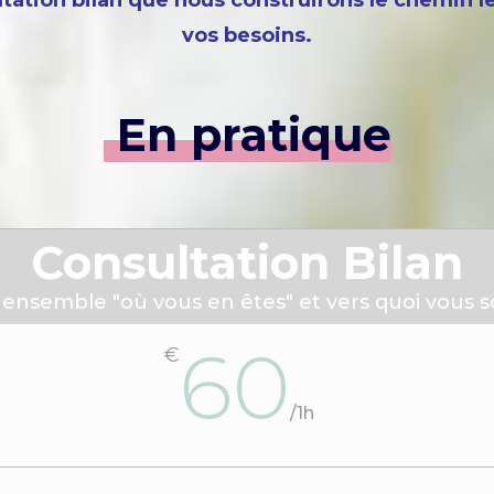
tation bilan que nous construirons le chemin le
vos besoins.
En pratique
Consultation Bilan
nsemble "où vous en êtes" et vers quoi vous so
60
€
/
1h